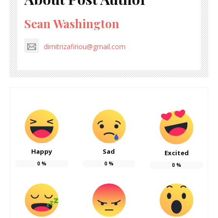
Sean Washington
dimitrizafiriou@gmail.com
Happy
Sad
Excited
0
%
0
%
0
%