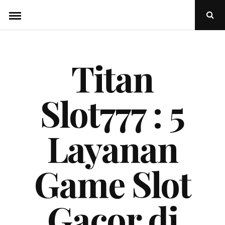
Skip
Ope
to
Sear
Popu
content
Titan
Slot777 : 5
Layanan
Game Slot
Gacor di