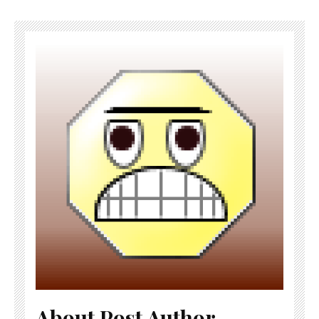
About Post Author