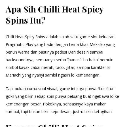
Apa Sih Chilli Heat Spicy
Spins Itu?
Chilli Heat Spicy Spins adalah salah satu game slot keluaran
Pragmatic Play yang hadir dengan tema khas Meksiko yang
penuh warna dan pastinya pedes! Dari desain sampai
backsound-nya, semuanya serba “panas”. Lo bakal nemuin
simbol kayak cabai merah, taco, gitar, sampai karakter El
Mariachi yang nyanyi sambil ngasih lo kemenangan.
Tapi bukan cuma soal visual, game ini juga punya fitur-fitur
gokil yang bikin setiap spin punya peluang buat ngebawa lo ke
kemenangan besar. Pokoknya, sensasinya kaya makan
sambal, tapi bukan bikin kepedesan, justru bikin ketagihan!