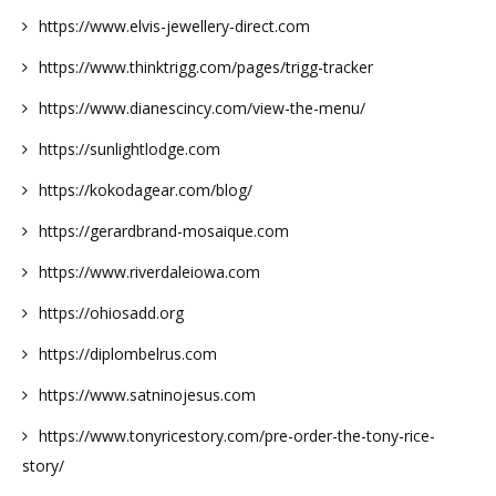
https://www.elvis-jewellery-direct.com
https://www.thinktrigg.com/pages/trigg-tracker
https://www.dianescincy.com/view-the-menu/
https://sunlightlodge.com
https://kokodagear.com/blog/
https://gerardbrand-mosaique.com
https://www.riverdaleiowa.com
https://ohiosadd.org
https://diplombelrus.com
https://www.satninojesus.com
https://www.tonyricestory.com/pre-order-the-tony-rice-
story/