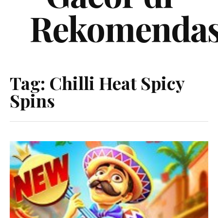
Rekomendas
Tag:
Chilli Heat Spicy
Spins
M