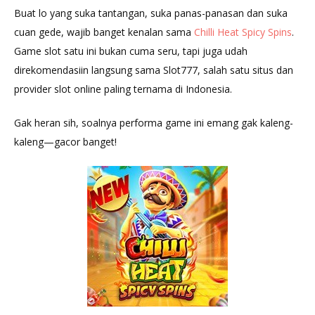
Buat lo yang suka tantangan, suka panas-panasan dan suka
cuan gede, wajib banget kenalan sama
Chilli Heat Spicy Spins
.
Game slot satu ini bukan cuma seru, tapi juga udah
direkomendasiin langsung sama Slot777, salah satu situs dan
provider slot online paling ternama di Indonesia.
Gak heran sih, soalnya performa game ini emang gak kaleng-
kaleng—gacor banget!